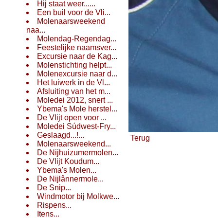
Hij staat weer......
Een buil voor de Vli...
Molenaarsweekend
naa...
Molendag-Regendag...
Feestelijke naamsver...
Excursie naar de Kag...
Molenstichting helpt...
Molenexcursie naar d...
Het luiwerk in de Vl...
Afsluiting van het m...
Moledei 2012, snert ...
Ybema's Mole herstel...
De Vlijt open voor ...
Moledei Súdwest-Fry...
Geslaagd...!...
Terug
Molenaarsweekend...
De Nijhuizumermolen...
De Vlijt Koudum...
Ybema's Molen...
De Nijlânnermole...
De Snip...
Windmotor bij Molkwe...
Rispens...
Itens...