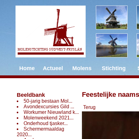
Home
Actueel
Molens
Stichting
Feestelijke naam
Beeldbank
50-jarig bestaan Mol...
Avondexcursies Gild ...
Terug
Workumer Nieuwland k...
Molenweekend 2021...
Onderhoud tjasker...
Schermermaaldag
2020...