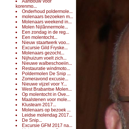
Aanbouw voor
korenmo...
Onderhoud poldermole...
molenaars bezoeken m...
Molenaars weekend in...
Molen Nijlânnermole...
Een zondag in de reg...
Een molentocht...
Nieuw staartwerk voo...
Excursie Gild Fryske...
Molenaars gezocht...
Nijhuizum voelt zich...
Nieuwe walbeschoeiin...
Restauratie windmoto...
Poldermolen De Snip ...
Zomeravond excusie...
Nieuwe vijzel voor Y...
West Brabantse Molen...
Op molentocht in Ove...
Maalstenen voor mole...
Klusteam 2017...
Molenaars op bezoek ...
Leidse molendag 2017...
De Snip...
Excursie GFM 2017 na...