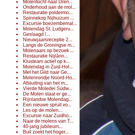
Molentocht naar Dren...
Onderhoud aan de mol...
Restauratie poldermo...
Spinnekop Nijhuizum ...
Excursie boezembemal...
Molendag St. Ludgeru...
Geslaagd !...
Nieuwjaarsreceptie 2...
Langs de Groningse m...
Molenaars op bezoek ...
Restauratie Nijlânn...
Klusteam actief op k...
Molendag in Zuid-Hol...
Met het Gild naar Ge...
Molenrondje Noord-Ho...
Afsluiting van het m...
Vierde Moledei Súdw...
De Molen staat er ge...
Rijnlandse Molendag...
Een nieuwe spruit vo...
Les op de molen...
Excursie naar Zuidho...
Naar de molens van T...
40-jarig jubileum...
Buil zoekt het hoger...