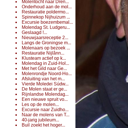
Molentocht naar Dren...
Onderhoud aan de mol...
Restauratie poldermo...
Spinnekop Nijhuizum ...
Excursie boezembemal...
Molendag St. Ludgeru...
Geslaagd !...
Nieuwjaarsreceptie 2...
Langs de Groningse m...
Molenaars op bezoek ...
Restauratie Nijlânn...
Klusteam actief op k...
Molendag in Zuid-Hol...
Met het Gild naar Ge...
Molenrondje Noord-Ho...
Afsluiting van het m...
Vierde Moledei Súdw...
De Molen staat er ge...
Rijnlandse Molendag...
Een nieuwe spruit vo...
Les op de molen...
Excursie naar Zuidho...
Naar de molens van T...
40-jarig jubileum...
Buil zoekt het hoger...