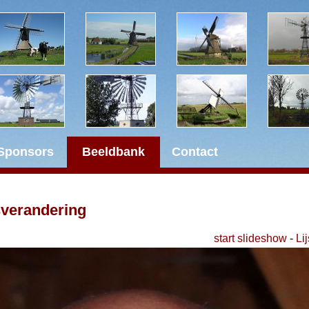
Sponsors
Beeldbank
Contact
sverandering
start slideshow
-
Lij