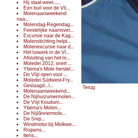
Hij staat weer......
Een buil voor de Vli...
Molenaarsweekend
naa...
Molendag-Regendag...
Feestelijke naamsver...
Excursie naar de Kag...
Molenstichting helpt...
Molenexcursie naar d...
Het luiwerk in de Vl...
Afsluiting van het m...
Moledei 2012, snert ...
Ybema's Mole herstel...
De Vlijt open voor ...
Moledei Súdwest-Fry...
Geslaagd...!...
Terug
Molenaarsweekend...
De Nijhuizumermolen...
De Vlijt Koudum...
Ybema's Molen...
De Nijlânnermole...
De Snip...
Windmotor bij Molkwe...
Rispens...
Itens...