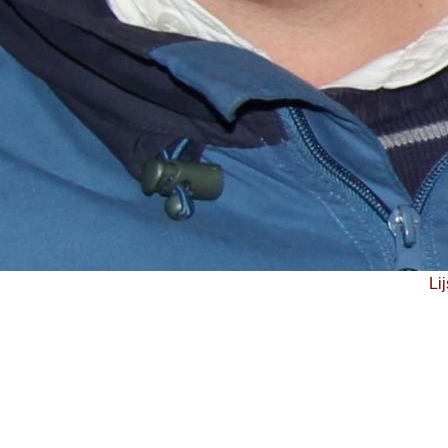
start slideshow
-
Lij