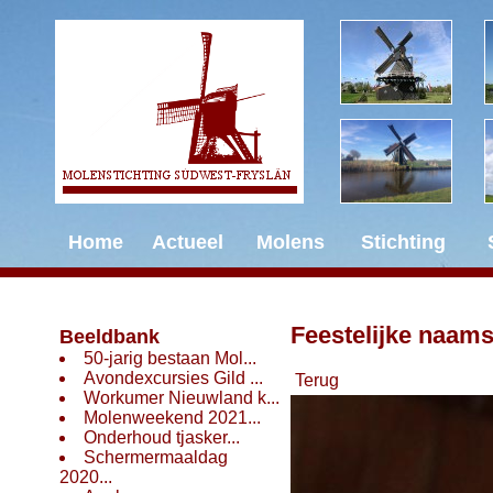
Home
Actueel
Molens
Stichting
Feestelijke naam
Beeldbank
50-jarig bestaan Mol...
Avondexcursies Gild ...
Terug
Workumer Nieuwland k...
Molenweekend 2021...
Onderhoud tjasker...
Schermermaaldag
2020...