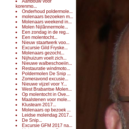
Aanbouw voor
korenmo...
Onderhoud poldermole...
molenaars bezoeken m...
Molenaars weekend in...
Molen Nijlânnermole...
Een zondag in de reg...
Een molentocht...
Nieuw staartwerk voo...
Excursie Gild Fryske...
Molenaars gezocht...
Nijhuizum voelt zich...
Nieuwe walbeschoeiin...
Restauratie windmoto...
Poldermolen De Snip ...
Zomeravond excusie...
Nieuwe vijzel voor Y...
West Brabantse Molen...
Op molentocht in Ove...
Maalstenen voor mole...
Klusteam 2017...
Molenaars op bezoek ...
Leidse molendag 2017...
De Snip...
Excursie GFM 2017 na...