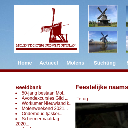
Home
Actueel
Molens
Stichting
Feestelijke naam
Beeldbank
50-jarig bestaan Mol...
Avondexcursies Gild ...
Terug
Workumer Nieuwland k...
Molenweekend 2021...
Onderhoud tjasker...
Schermermaaldag
2020...