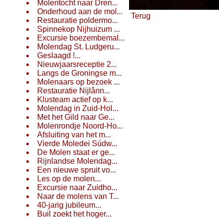
Molentocht naar Dren...
Onderhoud aan de mol...
Terug
Restauratie poldermo...
Spinnekop Nijhuizum ...
Excursie boezembemal...
Molendag St. Ludgeru...
Geslaagd !...
Nieuwjaarsreceptie 2...
Langs de Groningse m...
Molenaars op bezoek ...
Restauratie Nijlânn...
Klusteam actief op k...
Molendag in Zuid-Hol...
Met het Gild naar Ge...
Molenrondje Noord-Ho...
Afsluiting van het m...
Vierde Moledei Súdw...
De Molen staat er ge...
Rijnlandse Molendag...
Een nieuwe spruit vo...
Les op de molen...
Excursie naar Zuidho...
Naar de molens van T...
40-jarig jubileum...
Buil zoekt het hoger...