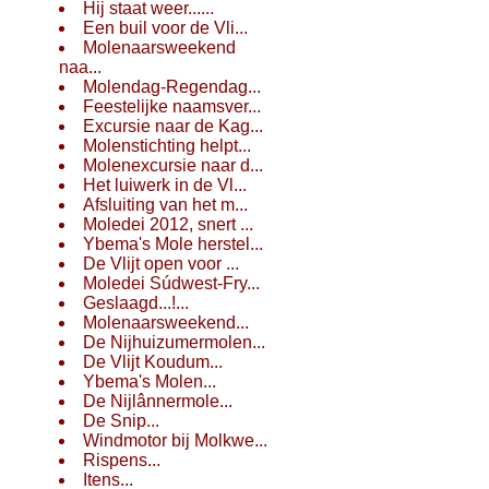
Hij staat weer......
Een buil voor de Vli...
Molenaarsweekend
naa...
Molendag-Regendag...
Feestelijke naamsver...
Excursie naar de Kag...
Molenstichting helpt...
Molenexcursie naar d...
Het luiwerk in de Vl...
Afsluiting van het m...
Moledei 2012, snert ...
Ybema's Mole herstel...
De Vlijt open voor ...
Moledei Súdwest-Fry...
Geslaagd...!...
Molenaarsweekend...
De Nijhuizumermolen...
De Vlijt Koudum...
Ybema's Molen...
De Nijlânnermole...
De Snip...
Windmotor bij Molkwe...
Rispens...
Itens...