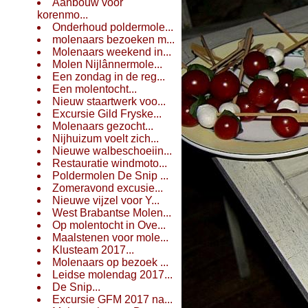
Aanbouw voor
korenmo...
Onderhoud poldermole...
molenaars bezoeken m...
Molenaars weekend in...
Molen Nijlânnermole...
Een zondag in de reg...
Een molentocht...
Nieuw staartwerk voo...
Excursie Gild Fryske...
Molenaars gezocht...
Nijhuizum voelt zich...
Nieuwe walbeschoeiin...
Restauratie windmoto...
Poldermolen De Snip ...
Zomeravond excusie...
Nieuwe vijzel voor Y...
West Brabantse Molen...
Op molentocht in Ove...
Maalstenen voor mole...
Klusteam 2017...
Molenaars op bezoek ...
Leidse molendag 2017...
De Snip...
Excursie GFM 2017 na...