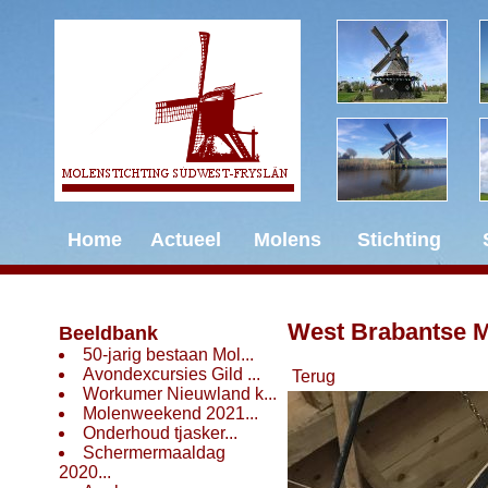
Home
Actueel
Molens
Stichting
West Brabantse 
Beeldbank
50-jarig bestaan Mol...
Avondexcursies Gild ...
Terug
Workumer Nieuwland k...
Molenweekend 2021...
Onderhoud tjasker...
Schermermaaldag
2020...