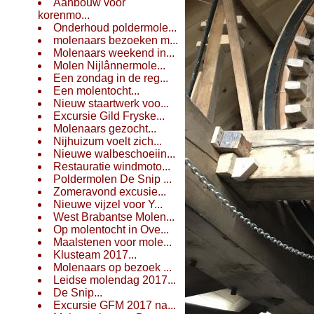
Aanbouw voor
korenmo...
Onderhoud poldermole...
molenaars bezoeken m...
Molenaars weekend in...
Molen Nijlânnermole...
Een zondag in de reg...
Een molentocht...
Nieuw staartwerk voo...
Excursie Gild Fryske...
Molenaars gezocht...
Nijhuizum voelt zich...
Nieuwe walbeschoeiin...
Restauratie windmoto...
Poldermolen De Snip ...
Zomeravond excusie...
Nieuwe vijzel voor Y...
West Brabantse Molen...
Op molentocht in Ove...
Maalstenen voor mole...
Klusteam 2017...
Molenaars op bezoek ...
Leidse molendag 2017...
De Snip...
Excursie GFM 2017 na...