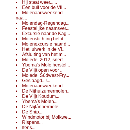
Hij staat weer......
Een buil voor de Vli...
Molenaarsweekend
naa...
Molendag-Regendag...
Feestelijke naamsver...
Excursie naar de Kag...
Molenstichting helpt...
Molenexcursie naar d...
Het luiwerk in de Vl...
Afsluiting van het m...
Moledei 2012, snert ...
Ybema's Mole herstel...
De Vlijt open voor ...
Moledei Súdwest-Fry...
Geslaagd...!...
Molenaarsweekend...
De Nijhuizumermolen...
De Vlijt Koudum...
Ybema's Molen...
De Nijlânnermole...
De Snip...
Windmotor bij Molkwe...
Rispens...
Itens...