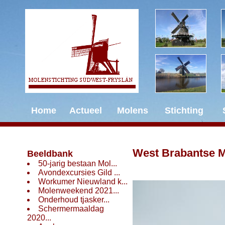
Home
Actueel
Molens
Stichting
West Brabantse 
Beeldbank
50-jarig bestaan Mol...
Avondexcursies Gild ...
Start
Workumer Nieuwland k...
Molenweekend 2021...
Onderhoud tjasker...
Schermermaaldag
2020...