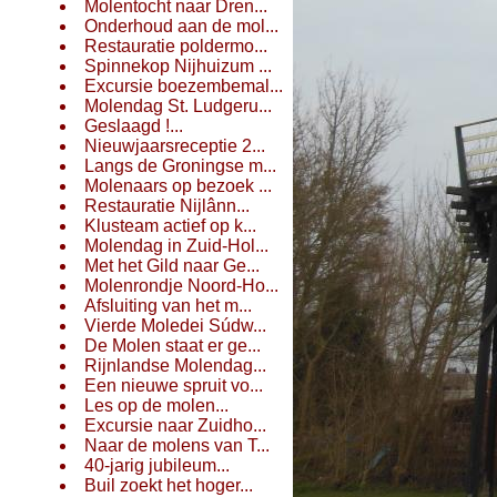
Molentocht naar Dren...
Onderhoud aan de mol...
Restauratie poldermo...
Spinnekop Nijhuizum ...
Excursie boezembemal...
Molendag St. Ludgeru...
Geslaagd !...
Nieuwjaarsreceptie 2...
Langs de Groningse m...
Molenaars op bezoek ...
Restauratie Nijlânn...
Klusteam actief op k...
Molendag in Zuid-Hol...
Met het Gild naar Ge...
Molenrondje Noord-Ho...
Afsluiting van het m...
Vierde Moledei Súdw...
De Molen staat er ge...
Rijnlandse Molendag...
Een nieuwe spruit vo...
Les op de molen...
Excursie naar Zuidho...
Naar de molens van T...
40-jarig jubileum...
Buil zoekt het hoger...