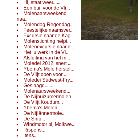
Hij staat weer......
Een buil voor de Vli...
Molenaarsweekend
naa...
Molendag-Regendag...
Feestelijke naamsver...
Excursie naar de Kag...
Molenstichting helpt...
Start
Molenexcursie naar d...
Het luiwerk in de Vl...
Afsluiting van het m...
Moledei 2012, snert ...
Ybema's Mole herstel...
De Vlijt open voor ...
Moledei Súdwest-Fry...
Geslaagd...!...
Molenaarsweekend...
De Nijhuizumermolen...
De Vlijt Koudum...
Ybema's Molen...
De Nijlânnermole...
De Snip...
Windmotor bij Molkwe...
Rispens...
Itens...