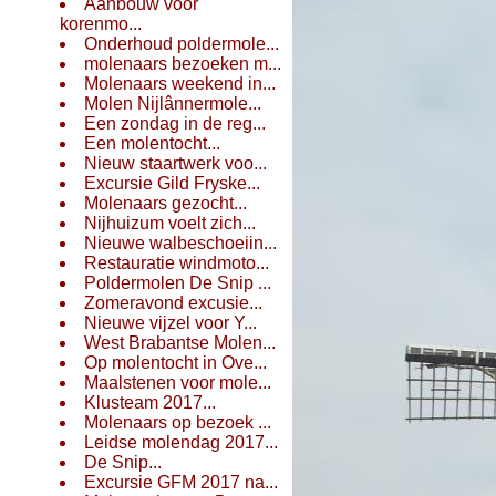
Aanbouw voor
korenmo...
Onderhoud poldermole...
molenaars bezoeken m...
Molenaars weekend in...
Molen Nijlânnermole...
Een zondag in de reg...
Een molentocht...
Nieuw staartwerk voo...
Excursie Gild Fryske...
Molenaars gezocht...
Nijhuizum voelt zich...
Nieuwe walbeschoeiin...
Restauratie windmoto...
Poldermolen De Snip ...
Zomeravond excusie...
Nieuwe vijzel voor Y...
West Brabantse Molen...
Op molentocht in Ove...
Maalstenen voor mole...
Klusteam 2017...
Molenaars op bezoek ...
Leidse molendag 2017...
De Snip...
Excursie GFM 2017 na...